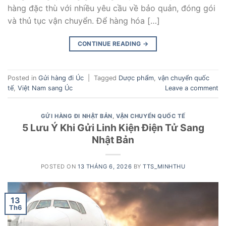
hàng đặc thù với nhiều yêu cầu về bảo quản, đóng gói
và thủ tục vận chuyển. Để hàng hóa […]
CONTINUE READING
→
Posted in
Gửi hàng đi Úc
|
Tagged
Dược phẩm
,
vận chuyển quốc
tế
,
Việt Nam sang Úc
Leave a comment
GỬI HÀNG ĐI NHẬT BẢN
,
VẬN CHUYỂN QUỐC TẾ
5 Lưu Ý Khi Gửi Linh Kiện Điện Tử Sang
Nhật Bản
POSTED ON
13 THÁNG 6, 2026
BY
TTS_MINHTHU
13
Th6