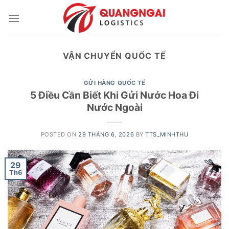
Skip
to
content
VẬN CHUYỂN QUỐC TẾ
GỬI HÀNG QUỐC TẾ
5 Điều Cần Biết Khi Gửi Nước Hoa Đi
Nước Ngoài
POSTED ON
29 THÁNG 6, 2026
BY
TTS_MINHTHU
29
Th6