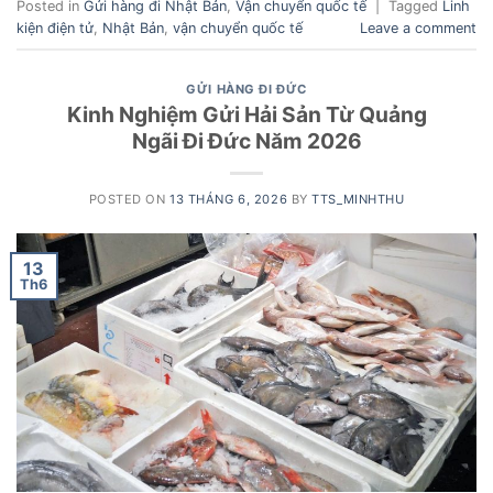
Posted in
Gửi hàng đi Nhật Bản
,
Vận chuyển quốc tế
|
Tagged
Linh
kiện điện tử
,
Nhật Bản
,
vận chuyển quốc tế
Leave a comment
GỬI HÀNG ĐI ĐỨC
Kinh Nghiệm Gửi Hải Sản Từ Quảng
Ngãi Đi Đức Năm 2026
POSTED ON
13 THÁNG 6, 2026
BY
TTS_MINHTHU
13
Th6