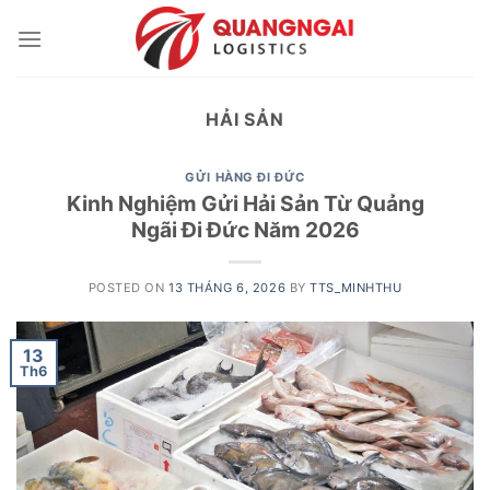
Skip
to
content
HẢI SẢN
GỬI HÀNG ĐI ĐỨC
Kinh Nghiệm Gửi Hải Sản Từ Quảng
Ngãi Đi Đức Năm 2026
POSTED ON
13 THÁNG 6, 2026
BY
TTS_MINHTHU
13
Th6