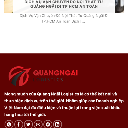
DỊCH VỤ VẬN CHUYỂN ĐỒ NỘI THẤT TỪ
QUẢNG NGÃI ĐI TP.HCM AN TOÀN
Dịch Vụ Vận Chuyển Đồ Nội Thất Từ Quảng Ngãi Đi
TP.HCM An Toàn Dịch [...]
Mong muốn của Quảng Ngãi Logistics là có thể kết nối và
thực hiện dịch vụ trên thế giới. Nhằm giúp các Doanh nghiệp
Việt Nam đạt đủ điều kiện và thuận lợi trong việc xuất khẩu
hàng hóa tới thế giới.