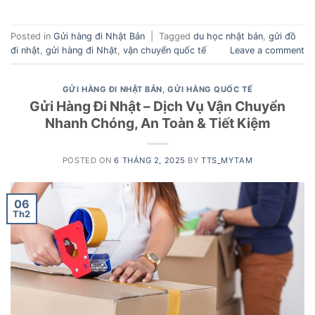
Posted in
Gửi hàng đi Nhật Bản
|
Tagged
du học nhật bản
,
gửi đồ
đi nhật
,
gửi hàng đi Nhật
,
vận chuyển quốc tế
Leave a comment
GỬI HÀNG ĐI NHẬT BẢN
,
GỬI HÀNG QUỐC TẾ
Gửi Hàng Đi Nhật – Dịch Vụ Vận Chuyển
Nhanh Chóng, An Toàn & Tiết Kiệm
POSTED ON
6 THÁNG 2, 2025
BY
TTS_MYTAM
06
Th2