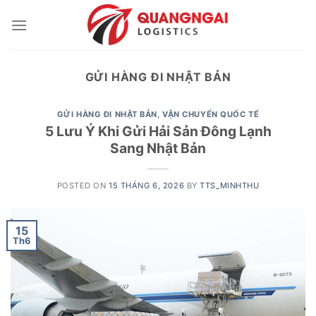
Skip
to
content
GỬI HÀNG ĐI NHẬT BẢN
GỬI HÀNG ĐI NHẬT BẢN
,
VẬN CHUYỂN QUỐC TẾ
5 Lưu Ý Khi Gửi Hải Sản Đông Lạnh
Sang Nhật Bản
POSTED ON
15 THÁNG 6, 2026
BY
TTS_MINHTHU
15
Th6