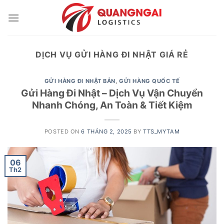
Skip
to
content
DỊCH VỤ GỬI HÀNG ĐI NHẬT GIÁ RẺ
GỬI HÀNG ĐI NHẬT BẢN
,
GỬI HÀNG QUỐC TẾ
Gửi Hàng Đi Nhật – Dịch Vụ Vận Chuyển
Nhanh Chóng, An Toàn & Tiết Kiệm
POSTED ON
6 THÁNG 2, 2025
BY
TTS_MYTAM
06
Th2