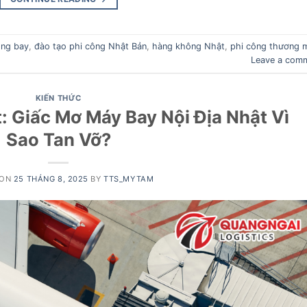
ng bay
,
đào tạo phi công Nhật Bản
,
hàng không Nhật
,
phi công thương 
Leave a com
KIẾN THỨC
: Giấc Mơ Máy Bay Nội Địa Nhật Vì
Sao Tan Vỡ?
 ON
25 THÁNG 8, 2025
BY
TTS_MYTAM