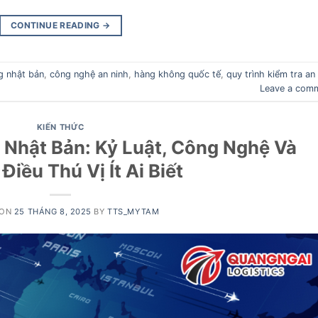
CONTINUE READING
→
g nhật bản
,
công nghệ an ninh
,
hàng không quốc tế
,
quy trình kiểm tra an
Leave a com
KIẾN THỨC
 Nhật Bản: Kỷ Luật, Công Nghệ Và
iều Thú Vị Ít Ai Biết
 ON
25 THÁNG 8, 2025
BY
TTS_MYTAM