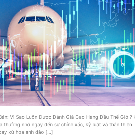
Bản: Vì Sao Luôn Được Đánh Giá Cao Hàng Đầu Thế Giới? 
 thường nhớ ngay đến sự chính xác, kỷ luật và thân thiện.
 bay xứ hoa anh đào […]