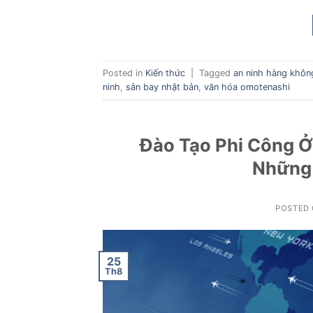
Posted in
Kiến thức
|
Tagged
an ninh hàng khôn
ninh
,
sân bay nhật bản
,
văn hóa omotenashi
Đào Tạo Phi Công Ở
Những Đ
POSTED
25
Th8