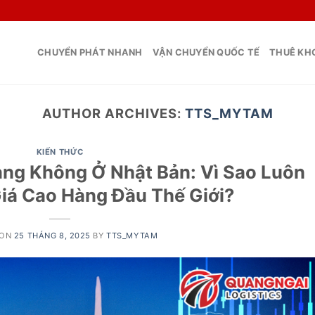
CHUYỂN PHÁT NHANH
VẬN CHUYỂN QUỐC TẾ
THUÊ KHO
AUTHOR ARCHIVES:
TTS_MYTAM
KIẾN THỨC
àng Không Ở Nhật Bản: Vì Sao Luôn
iá Cao Hàng Đầu Thế Giới?
 ON
25 THÁNG 8, 2025
BY
TTS_MYTAM