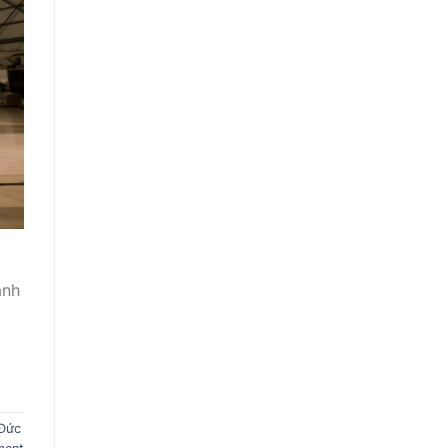
anh
 Đức