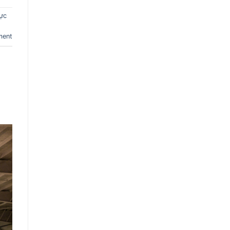
ực
ment