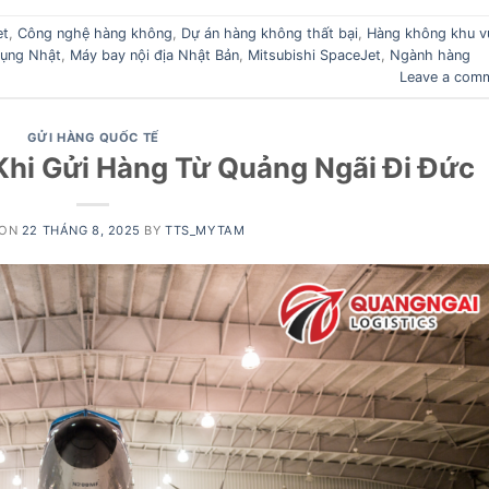
et
,
Công nghệ hàng không
,
Dự án hàng không thất bại
,
Hàng không khu v
dụng Nhật
,
Máy bay nội địa Nhật Bản
,
Mitsubishi SpaceJet
,
Ngành hàng
Leave a com
GỬI HÀNG QUỐC TẾ
Khi Gửi Hàng Từ Quảng Ngãi Đi Đức
 ON
22 THÁNG 8, 2025
BY
TTS_MYTAM