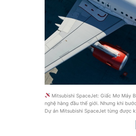
Mitsubishi SpaceJet: Giấc Mơ Máy Ba
nghệ hàng đầu thế giới. Nhưng khi bước
Dự án Mitsubishi SpaceJet từng được kỳ