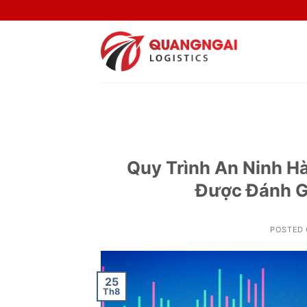
Skip
to
content
Quy Trình An Ninh H
Được Đánh G
POSTED
25
Th8