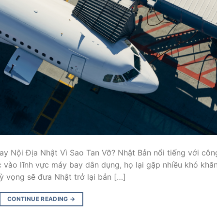
y Nội Địa Nhật Vì Sao Tan Vỡ? Nhật Bản nổi tiếng với côn
 vào lĩnh vực máy bay dân dụng, họ lại gặp nhiều khó khăn
 vọng sẽ đưa Nhật trở lại bản […]
CONTINUE READING
→