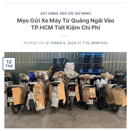
GỬI HÀNG VÀO HỒ CHÍ MINH
Mẹo Gửi Xe Máy Từ Quảng Ngãi Vào
TP.HCM Tiết Kiệm Chi Phí
POSTED ON
12 THÁNG 6, 2026
BY
TTS_MINHTHU
12
Th6