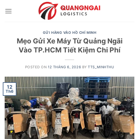
Skip
to
content
GỬI HÀNG VÀO HỒ CHÍ MINH
Mẹo Gửi Xe Máy Từ Quảng Ngãi
Vào TP.HCM Tiết Kiệm Chi Phí
POSTED ON
12 THÁNG 6, 2026
BY
TTS_MINHTHU
12
Th6