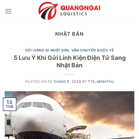
Skip
to
content
NHẬT BẢN
GỬI HÀNG ĐI NHẬT BẢN
,
VẬN CHUYỂN QUỐC TẾ
5 Lưu Ý Khi Gửi Linh Kiện Điện Tử Sang
Nhật Bản
POSTED ON
13 THÁNG 6, 2026
BY
TTS_MINHTHU
13
Th6