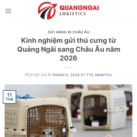
Skip
to
content
GỬI HÀNG ĐI CHÂU ÂU
Kinh nghiệm gửi thú cưng từ
Quảng Ngãi sang Châu Âu năm
2026
POSTED ON
11 THÁNG 6, 2026
BY
TTS_MINHTHU
11
Th6