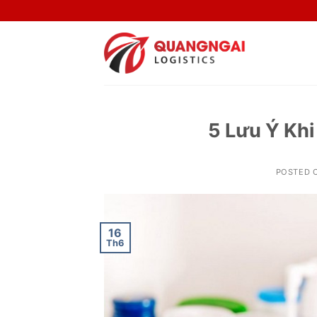
Skip
to
content
5 Lưu Ý Kh
POSTED 
16
Th6