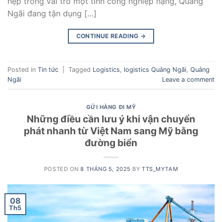
hẹp trong vai trò một tỉnh công nghiệp nặng, Quảng
Ngãi đang tận dụng […]
CONTINUE READING
→
Posted in
Tin tức
|
Tagged
Logistics
,
logistics Quảng Ngãi
,
Quảng
Ngãi
Leave a comment
GỬI HÀNG ĐI MỸ
Những điều cần lưu ý khi vận chuyển
phát nhanh từ Việt Nam sang Mỹ bằng
đường biển
POSTED ON
8 THÁNG 5, 2025
BY
TTS_MYTAM
08
Th5