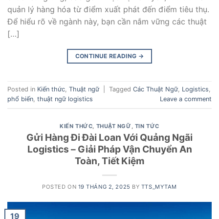
quản lý hàng hóa từ điểm xuất phát đến điểm tiêu thụ.
Để hiểu rõ về ngành này, bạn cần nắm vững các thuật
[…]
CONTINUE READING
→
Posted in
Kiến thức
,
Thuật ngữ
|
Tagged
Các Thuật Ngữ
,
Logistics
,
phổ biến
,
thuật ngữ logistics
Leave a comment
KIẾN THỨC
,
THUẬT NGỮ
,
TIN TỨC
Gửi Hàng Đi Đài Loan Với Quảng Ngãi
Logistics – Giải Pháp Vận Chuyển An
Toàn, Tiết Kiệm
POSTED ON
19 THÁNG 2, 2025
BY
TTS_MYTAM
19