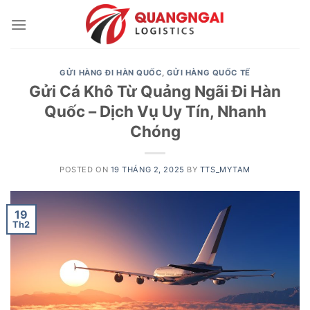
Skip
to
content
GỬI HÀNG ĐI HÀN QUỐC
,
GỬI HÀNG QUỐC TẾ
Gửi Cá Khô Từ Quảng Ngãi Đi Hàn
Quốc – Dịch Vụ Uy Tín, Nhanh
Chóng
POSTED ON
19 THÁNG 2, 2025
BY
TTS_MYTAM
19
Th2