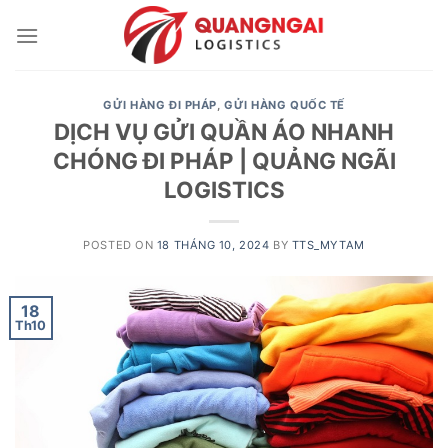
Skip
to
content
GỬI HÀNG ĐI PHÁP
,
GỬI HÀNG QUỐC TẾ
DỊCH VỤ GỬI QUẦN ÁO NHANH
CHÓNG ĐI PHÁP | QUẢNG NGÃI
LOGISTICS
POSTED ON
18 THÁNG 10, 2024
BY
TTS_MYTAM
18
Th10