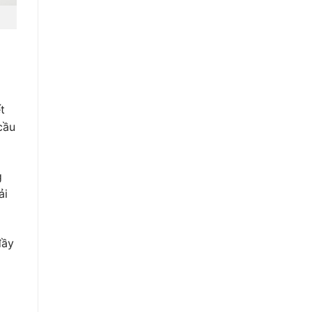
t
cầu
g
ải
đầy