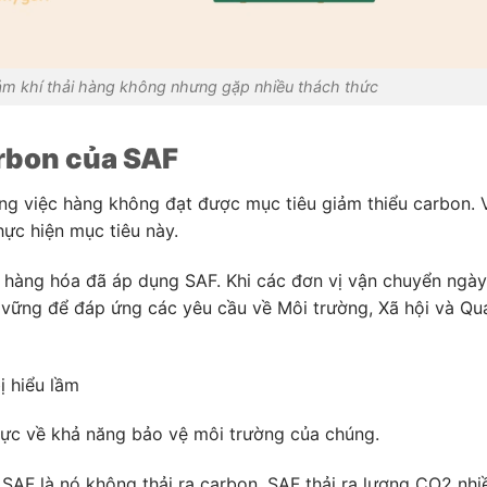
ảm khí thải hàng không nhưng gặp nhiều thách thức
rbon của SAF
ong việc hàng không đạt được mục tiêu giảm thiểu carbon. 
hực hiện mục tiêu này.
ải hàng hóa đã áp dụng SAF. K
hi các đơn vị vận chuyển ngày
n vững
để đáp ứng các yêu cầu về Môi trường, Xã hội và Qu
ị hiểu lầm
 cực về khả năng bảo vệ môi trường của chúng.
 SAF là nó không thải ra carbon. SAF thải ra lượng CO2 nhi