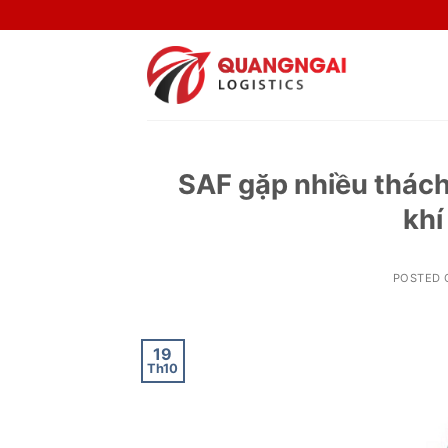
Skip
to
content
SAF gặp nhiều thách
khí
POSTED
19
Th10