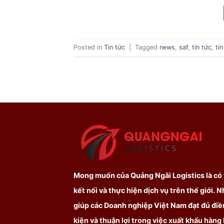
Posted in
Tin tức
|
Tagged
news
,
saf
,
tin tức
,
ti
Mong muốn của Quảng Ngãi Logistics là có
kết nối và thực hiện dịch vụ trên thế giới. 
giúp các Doanh nghiệp Việt Nam đạt đủ điề
kiện và thuận lợi trong việc xuất khẩu hàng