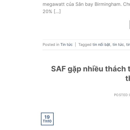
megawatt của Sân bay Birmingham. Chú
20% […]
Posted in
Tin tức
|
Tagged
tin nổi bật
,
tin tức
,
ti
SAF gặp nhiều thách t
t
POSTED
19
Th10