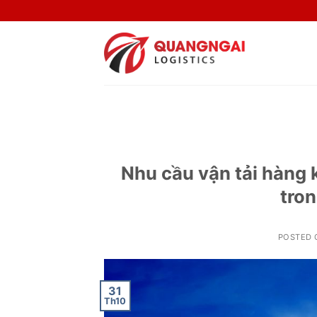
Skip
to
content
Nhu cầu vận tải hàng 
tron
POSTED
31
Th10