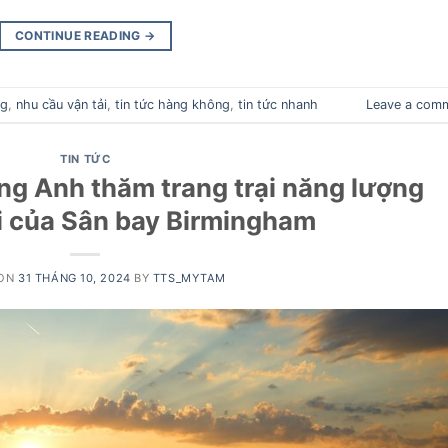
CONTINUE READING
→
ng
,
nhu cầu vận tải
,
tin tức hàng không
,
tin tức nhanh
Leave a com
TIN TỨC
g Anh thăm trang trại năng lượng
i của Sân bay Birmingham
 ON
31 THÁNG 10, 2024
BY
TTS_MYTAM