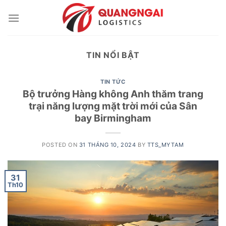
Skip
to
content
TIN NỔI BẬT
TIN TỨC
Bộ trưởng Hàng không Anh thăm trang
trại năng lượng mặt trời mới của Sân
bay Birmingham
POSTED ON
31 THÁNG 10, 2024
BY
TTS_MYTAM
31
Th10