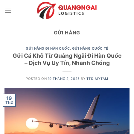
Skip
to
content
GỬI HÀNG
GỬI HÀNG ĐI HÀN QUỐC
,
GỬI HÀNG QUỐC TẾ
Gửi Cá Khô Từ Quảng Ngãi Đi Hàn Quốc
– Dịch Vụ Uy Tín, Nhanh Chóng
POSTED ON
19 THÁNG 2, 2025
BY
TTS_MYTAM
19
Th2