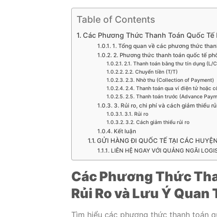
Table of Contents
Các Phương Thức Thanh Toán Quốc Tế Ph
1. Tổng quan về các phương thức than
2. Phương thức thanh toán quốc tế ph
2.1. Thanh toán bằng thư tín dụng (L/C
2.2. Chuyển tiền (T/T)
2.3. Nhờ thu (Collection of Payment)
2.4. Thanh toán qua ví điện tử hoặc c
2.5. Thanh toán trước (Advance Paym
3. Rủi ro, chi phí và cách giảm thiểu rủ
3.1. Rủi ro
3.2. Cách giảm thiểu rủi ro
Kết luận
GỬI HÀNG ĐI QUỐC TẾ TẠI CÁC HUYỆ
LIÊN HỆ NGAY VỚI QUẢNG NGÃI LOGIS
Các Phương Thức Than
Rủi Ro và Lưu Ý Quan 
Tìm hiểu các phương thức thanh toán qu