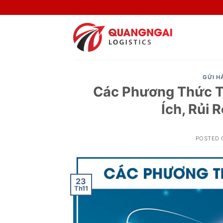
Skip
to
content
GỬI H
Các Phương Thức Th
Ích, Rủi 
POSTED
23
Th11