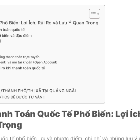
ổ Biến: Lợi Ích, Rủi Ro và Lưu Ý Quan Trọng
h toán quốc tế
ổ biến và đặc điểm
)
ổng thanh toán trực tuyến
ent) và mở tài khoản (Open Account)
i ro khi thanh toán quốc tế
N/THÀNH PHỐ/THỊ XÃ TẠI QUẢNG NGÃI
TICS ĐỂ ĐƯỢC TƯ VẤN!!!
h Toán Quốc Tế Phổ Biến: Lợi Íc
Trọng
ốc tế phổ biến, ưu và nhược điểm, chi phí và những lưu ý 