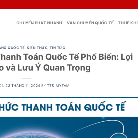
CHUYỂN PHÁT NHANH
VẬN CHUYỂN QUỐC TẾ
THUÊ KHO
ÀNG QUỐC TẾ
,
KIẾN THỨC
,
TIN TỨC
anh Toán Quốc Tế Phổ Biến: Lợi
Ro và Lưu Ý Quan Trọng
 ON
23 THÁNG 11, 2024
BY
TTS_MYTAM