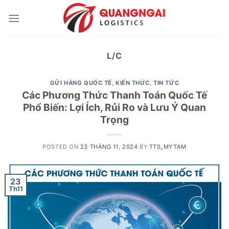
Skip
to
content
L/C
GỬI HÀNG QUỐC TẾ
,
KIẾN THỨC
,
TIN TỨC
Các Phương Thức Thanh Toán Quốc Tế
Phổ Biến: Lợi Ích, Rủi Ro và Lưu Ý Quan
Trọng
POSTED ON
23 THÁNG 11, 2024
BY
TTS_MYTAM
23
Th11