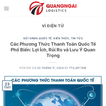
Skip
to
content
VÍ ĐIỆN TỬ
GỬI HÀNG QUỐC TẾ
,
KIẾN THỨC
,
TIN TỨC
Các Phương Thức Thanh Toán Quốc Tế
Phổ Biến: Lợi Ích, Rủi Ro và Lưu Ý Quan
Trọng
POSTED ON
23 THÁNG 11, 2024
BY
TTS_MYTAM
23
Th11