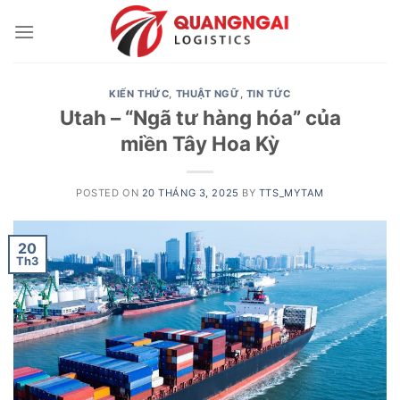
Skip
to
content
KIẾN THỨC
,
THUẬT NGỮ
,
TIN TỨC
Utah – “Ngã tư hàng hóa” của
miền Tây Hoa Kỳ
POSTED ON
20 THÁNG 3, 2025
BY
TTS_MYTAM
20
Th3