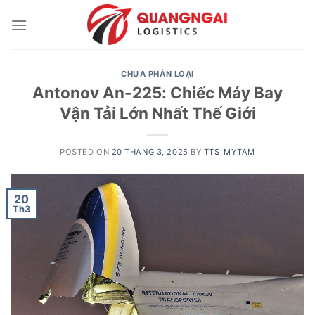
Skip
to
content
CHƯA PHÂN LOẠI
Antonov An-225: Chiếc Máy Bay
Vận Tải Lớn Nhất Thế Giới
POSTED ON
20 THÁNG 3, 2025
BY
TTS_MYTAM
20
Th3