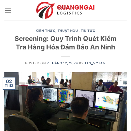
Skip
to
content
KIẾN THỨC
,
THUẬT NGỮ
,
TIN TỨC
Screening: Quy Trình Quét Kiểm
Tra Hàng Hóa Đảm Bảo An Ninh
POSTED ON
2 THÁNG 12, 2024
BY
TTS_MYTAM
02
Th12