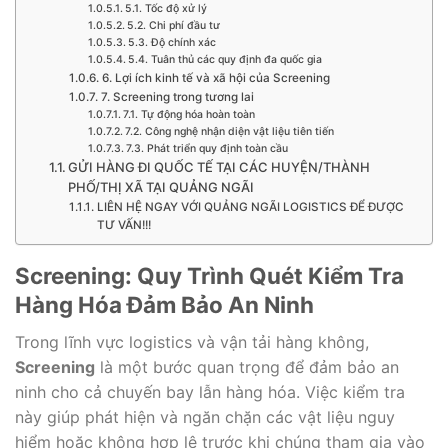
5.1. Tốc độ xử lý
5.2. Chi phí đầu tư
5.3. Độ chính xác
5.4. Tuân thủ các quy định đa quốc gia
6. Lợi ích kinh tế và xã hội của Screening
7. Screening trong tương lai
7.1. Tự động hóa hoàn toàn
7.2. Công nghệ nhận diện vật liệu tiên tiến
7.3. Phát triển quy định toàn cầu
GỬI HÀNG ĐI QUỐC TẾ TẠI CÁC HUYỆN/THÀNH
PHỐ/THỊ XÃ TẠI QUẢNG NGÃI
LIÊN HỆ NGAY VỚI QUẢNG NGÃI LOGISTICS ĐỂ ĐƯỢC
TƯ VẤN!!!
Screening: Quy Trình Quét Kiểm Tra
Hàng Hóa Đảm Bảo An Ninh
Trong lĩnh vực logistics và vận tải hàng không,
Screening
là một bước quan trọng để đảm bảo an
ninh cho cả chuyến bay lẫn hàng hóa. Việc kiểm tra
này giúp phát hiện và ngăn chặn các vật liệu nguy
hiểm hoặc không hợp lệ trước khi chúng tham gia vào