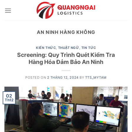
Skip
to
content
AN NINH HÀNG KHÔNG
KIẾN THỨC
,
THUẬT NGỮ
,
TIN TỨC
Screening: Quy Trình Quét Kiểm Tra
Hàng Hóa Đảm Bảo An Ninh
POSTED ON
2 THÁNG 12, 2024
BY
TTS_MYTAM
02
Th12