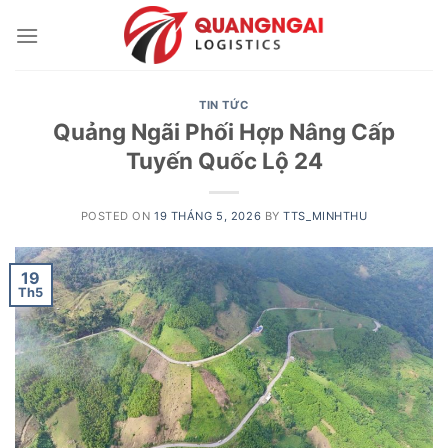
Skip
to
content
TIN TỨC
Quảng Ngãi Phối Hợp Nâng Cấp
Tuyến Quốc Lộ 24
POSTED ON
19 THÁNG 5, 2026
BY
TTS_MINHTHU
19
Th5