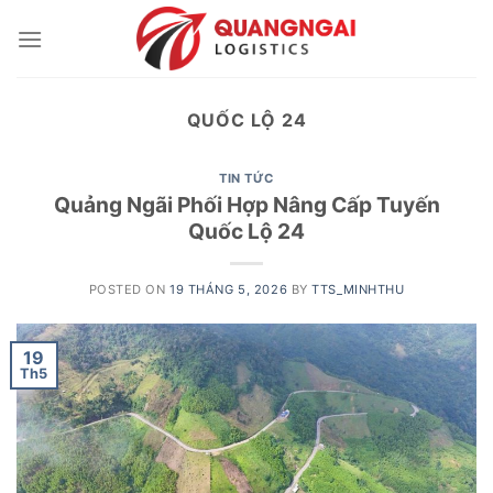
Skip
to
content
QUỐC LỘ 24
TIN TỨC
Quảng Ngãi Phối Hợp Nâng Cấp Tuyến
Quốc Lộ 24
POSTED ON
19 THÁNG 5, 2026
BY
TTS_MINHTHU
19
Th5