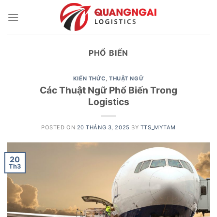
Skip
to
content
PHỔ BIẾN
KIẾN THỨC
,
THUẬT NGỮ
Các Thuật Ngữ Phổ Biến Trong
Logistics
POSTED ON
20 THÁNG 3, 2025
BY
TTS_MYTAM
20
Th3