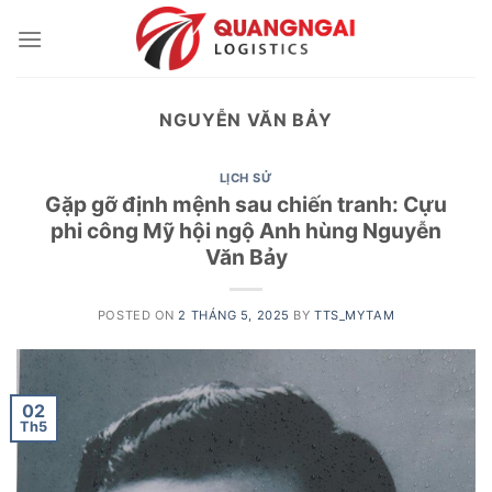
Skip
to
content
NGUYỄN VĂN BẢY
LỊCH SỬ
Gặp gỡ định mệnh sau chiến tranh: Cựu
phi công Mỹ hội ngộ Anh hùng Nguyễn
Văn Bảy
POSTED ON
2 THÁNG 5, 2025
BY
TTS_MYTAM
02
Th5