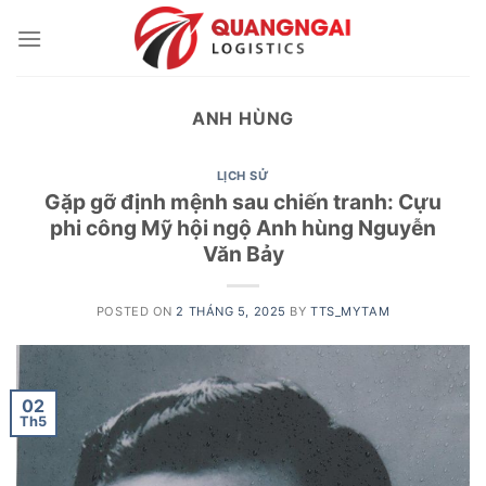
Skip
to
content
ANH HÙNG
LỊCH SỬ
Gặp gỡ định mệnh sau chiến tranh: Cựu
phi công Mỹ hội ngộ Anh hùng Nguyễn
Văn Bảy
POSTED ON
2 THÁNG 5, 2025
BY
TTS_MYTAM
02
Th5