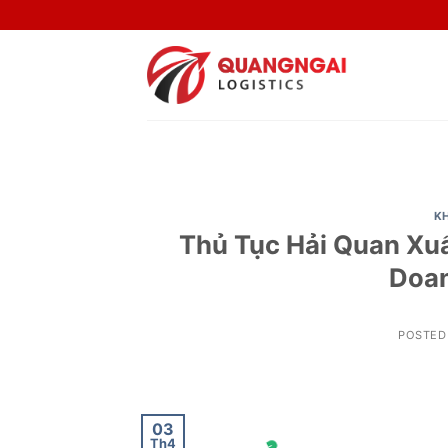
Skip
to
content
KH
Thủ Tục Hải Quan Xu
Doan
POSTED
03
Th4