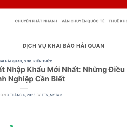
CHUYỂN PHÁT NHANH
VẬN CHUYỂN QUỐC TẾ
THUÊ KHO
DỊCH VỤ KHAI BÁO HẢI QUAN
AI HẢI QUAN, XNK
,
KIẾN THỨC
ất Nhập Khẩu Mới Nhất: Những Điều
h Nghiệp Cần Biết
 ON
3 THÁNG 4, 2025
BY
TTS_MYTAM