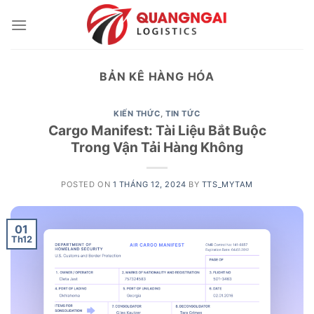
Skip
to
content
BẢN KÊ HÀNG HÓA
KIẾN THỨC
,
TIN TỨC
Cargo Manifest: Tài Liệu Bắt Buộc
Trong Vận Tải Hàng Không
POSTED ON
1 THÁNG 12, 2024
BY
TTS_MYTAM
01
Th12