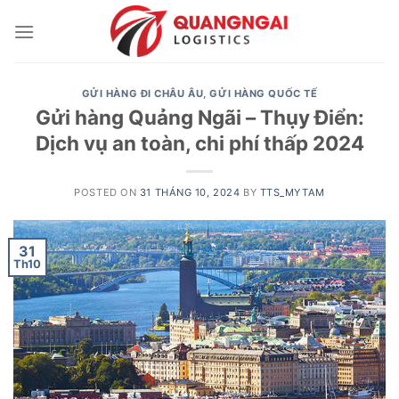
Skip
to
content
GỬI HÀNG ĐI CHÂU ÂU
,
GỬI HÀNG QUỐC TẾ
Gửi hàng Quảng Ngãi – Thụy Điển:
Dịch vụ an toàn, chi phí thấp 2024
POSTED ON
31 THÁNG 10, 2024
BY
TTS_MYTAM
31
Th10