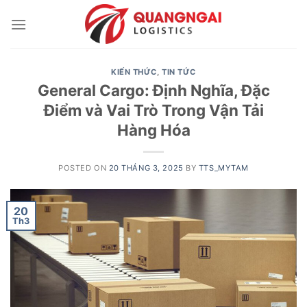
Skip
to
content
KIẾN THỨC
,
TIN TỨC
General Cargo: Định Nghĩa, Đặc
Điểm và Vai Trò Trong Vận Tải
Hàng Hóa
POSTED ON
20 THÁNG 3, 2025
BY
TTS_MYTAM
20
Th3