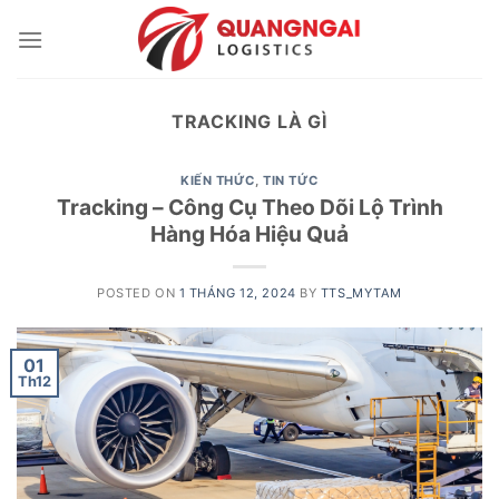
Skip
to
content
TRACKING LÀ GÌ
KIẾN THỨC
,
TIN TỨC
Tracking – Công Cụ Theo Dõi Lộ Trình
Hàng Hóa Hiệu Quả
POSTED ON
1 THÁNG 12, 2024
BY
TTS_MYTAM
01
Th12