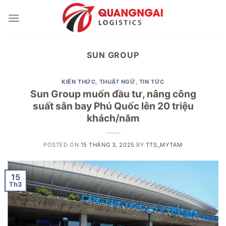
Skip
to
content
SUN GROUP
KIẾN THỨC
,
THUẬT NGỮ
,
TIN TỨC
Sun Group muốn đầu tư, nâng công
suất sân bay Phú Quốc lên 20 triệu
khách/năm
POSTED ON
15 THÁNG 3, 2025
BY
TTS_MYTAM
15
Th3