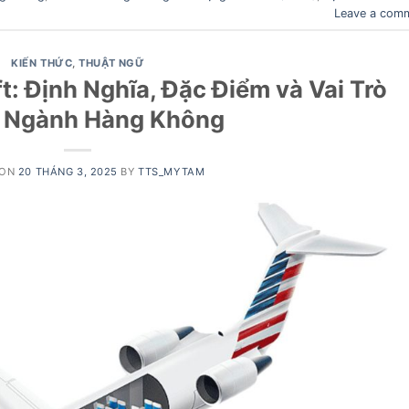
Leave a com
KIẾN THỨC
,
THUẬT NGỮ
t: Định Nghĩa, Đặc Điểm và Vai Trò
 Ngành Hàng Không
 ON
20 THÁNG 3, 2025
BY
TTS_MYTAM