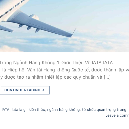
Trong Ngành Hàng Không 1. Giới Thiệu Về IATA IATA
n) là Hiệp hội Vận tải Hàng không Quốc tế, được thành lập 
y được tạo ra nhằm thiết lập các quy chuẩn và […]
CONTINUE READING
→
d
IATA
,
iata là gì
,
kiến thức
,
ngành hàng không
,
tổ chức quan trọng trong
Leave a com