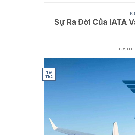
KI
Sự Ra Đời Của IATA V
POSTED
19
Th2