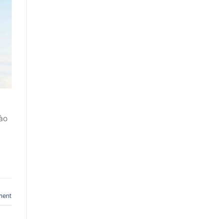
vào
ment