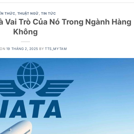
ẾN THỨC
,
THUẬT NGỮ
,
TIN TỨC
à Vai Trò Của Nó Trong Ngành Hàng
Không
 ON
19 THÁNG 2, 2025
BY
TTS_MYTAM