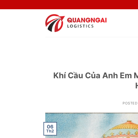
Skip
to
content
Khí Cầu Của Anh Em M
POSTED
06
Th2