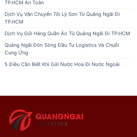
TP.HCM An Toàn
Dịch Vụ Vận Chuyển Tỏi Lý Sơn Từ Quảng Ngãi Đi
TP.HCM
Dịch Vụ Gửi Hàng Quần Áo Từ Quảng Ngãi Đi TP.HCM
Quảng Ngãi Đón Sóng Đầu Tư Logistics Và Chuỗi
Cung Ứng
5 Điều Cần Biết Khi Gửi Nước Hoa Đi Nước Ngoài