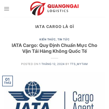
Skip
to
content
IATA CARGO LÀ GÌ
KIẾN THỨC
,
TIN TỨC
IATA Cargo: Quy Định Chuẩn Mực Cho
Vận Tải Hàng Không Quốc Tế
POSTED ON
1 THÁNG 12, 2024
BY
TTS_MYTAM
01
Th12