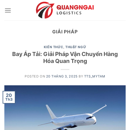
Skip
to
content
GIẢI PHÁP
KIẾN THỨC
,
THUẬT NGỮ
Bay Áp Tải: Giải Pháp Vận Chuyển Hàng
Hóa Quan Trọng
POSTED ON
20 THÁNG 3, 2025
BY
TTS_MYTAM
20
Th3