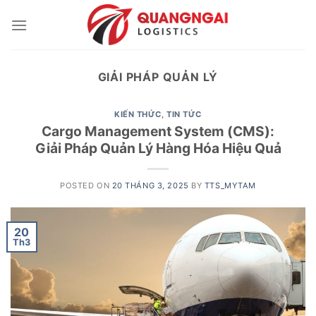
Skip
to
content
GIẢI PHÁP QUẢN LÝ
KIẾN THỨC
,
TIN TỨC
Cargo Management System (CMS):
Giải Pháp Quản Lý Hàng Hóa Hiệu Quả
POSTED ON
20 THÁNG 3, 2025
BY
TTS_MYTAM
20
Th3