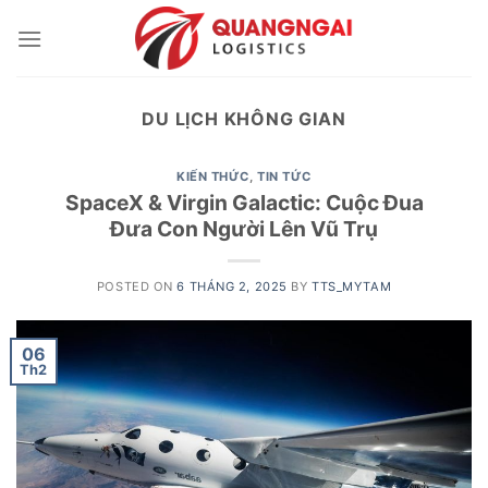
Skip
to
content
DU LỊCH KHÔNG GIAN
KIẾN THỨC
,
TIN TỨC
SpaceX & Virgin Galactic: Cuộc Đua
Đưa Con Người Lên Vũ Trụ
POSTED ON
6 THÁNG 2, 2025
BY
TTS_MYTAM
06
Th2