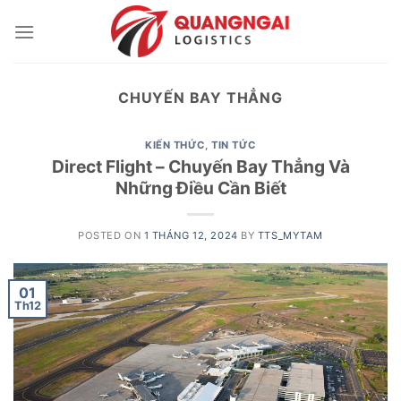
Skip
to
content
CHUYẾN BAY THẲNG
KIẾN THỨC
,
TIN TỨC
Direct Flight – Chuyến Bay Thẳng Và
Những Điều Cần Biết
POSTED ON
1 THÁNG 12, 2024
BY
TTS_MYTAM
01
Th12