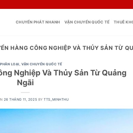
CHUYỂN PHÁT NHANH
VẬN CHUYỂN QUỐC TẾ
THUÊ KHO
ỂN HÀNG CÔNG NGHIỆP VÀ THỦY SẢN TỪ Q
PHÂN LOẠI
,
VẬN CHUYỂN QUỐC TẾ
ông Nghiệp Và Thủy Sản Từ Quảng
Ngãi
ON
26 THÁNG 11, 2025
BY
TTS_MINHTHU