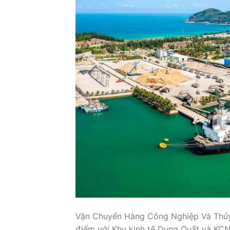
Vận Chuyển Hàng Công Nghiệp Và Thủy 
điểm với Khu kinh tế Dung Quất và KCN