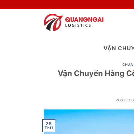
Skip
to
content
VẬN CHUY
CHƯA 
Vận Chuyển Hàng C
POSTED 
26
Th11