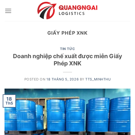
Skip
to
content
GIẤY PHÉP XNK
TIN TỨC
Doanh nghiệp chế xuất được miễn Giấy
Phép XNK
POSTED ON
18 THÁNG 5, 2026
BY
TTS_MINHTHU
18
Th5