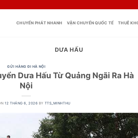
CHUYỂN PHÁT NHANH
VẬN CHUYỂN QUỐC TẾ
THUÊ KHO
DƯA HẤU
GỬI HÀNG ĐI HÀ NỘI
uyển Dưa Hấu Từ Quảng Ngãi Ra Hà
Nội
ON
12 THÁNG 6, 2026
BY
TTS_MINHTHU