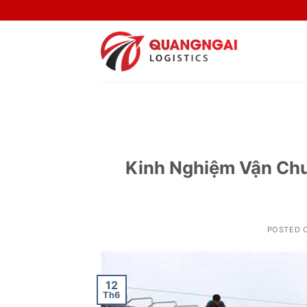
Skip
to
content
Kinh Nghiệm Vận Ch
POSTED 
12
Th6