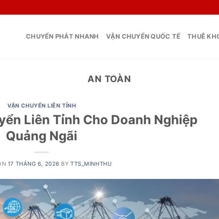
CHUYỂN PHÁT NHANH
VẬN CHUYỂN QUỐC TẾ
THUÊ KHO
AN TOÀN
VẬN CHUYỂN LIÊN TỈNH
yển Liên Tỉnh Cho Doanh Nghiệp
Quảng Ngãi
ON
17 THÁNG 6, 2026
BY
TTS_MINHTHU