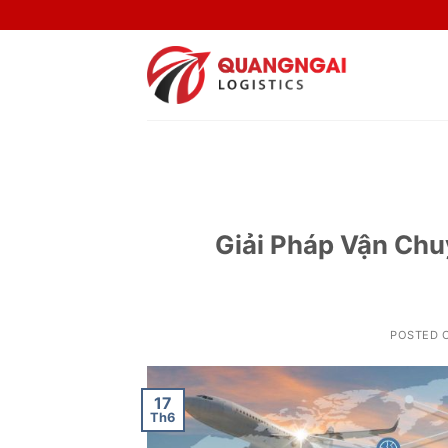
Skip
to
content
Giải Pháp Vận Chu
POSTED 
17
Th6