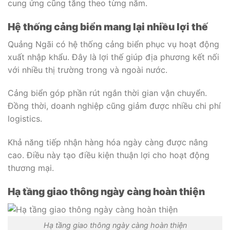
cung ứng cũng tăng theo từng năm.
Hệ thống cảng biển mang lại nhiều lợi thế
Quảng Ngãi có hệ thống cảng biển phục vụ hoạt động
xuất nhập khẩu. Đây là lợi thế giúp địa phương kết nối
với nhiều thị trường trong và ngoài nước.
Cảng biển góp phần rút ngắn thời gian vận chuyển.
Đồng thời, doanh nghiệp cũng giảm được nhiều chi phí
logistics.
Khả năng tiếp nhận hàng hóa ngày càng được nâng
cao. Điều này tạo điều kiện thuận lợi cho hoạt động
thương mại.
Hạ tầng giao thông ngày càng hoàn thiện
Hạ tầng giao thông ngày càng hoàn thiện