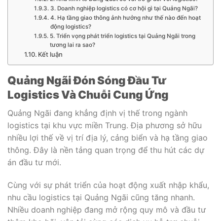
3. Doanh nghiệp logistics có cơ hội gì tại Quảng Ngãi?
4. Hạ tầng giao thông ảnh hưởng như thế nào đến hoạt
động logistics?
5. Triển vọng phát triển logistics tại Quảng Ngãi trong
tương lai ra sao?
Kết luận
Quảng Ngãi Đón Sóng Đầu Tư
Logistics Và Chuỗi Cung Ứng
Quảng Ngãi đang khẳng định vị thế trong ngành
logistics tại khu vực miền Trung. Địa phương sở hữu
nhiều lợi thế về vị trí địa lý, cảng biển và hạ tầng giao
thông. Đây là nền tảng quan trọng để thu hút các dự
án đầu tư mới.
Cùng với sự phát triển của hoạt động xuất nhập khẩu,
nhu cầu logistics tại Quảng Ngãi cũng tăng nhanh.
Nhiều doanh nghiệp đang mở rộng quy mô và đầu tư