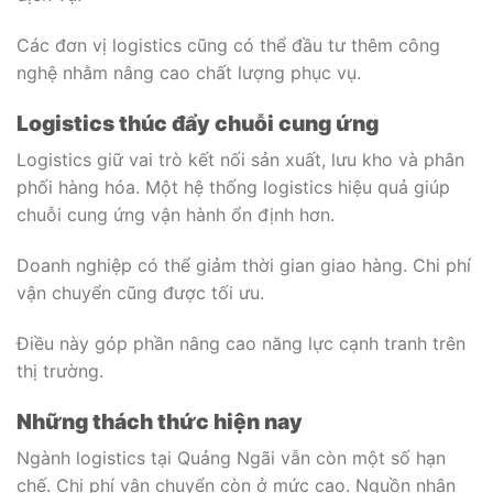
Các đơn vị logistics cũng có thể đầu tư thêm công
nghệ nhằm nâng cao chất lượng phục vụ.
Logistics thúc đẩy chuỗi cung ứng
Logistics giữ vai trò kết nối sản xuất, lưu kho và phân
phối hàng hóa. Một hệ thống logistics hiệu quả giúp
chuỗi cung ứng vận hành ổn định hơn.
Doanh nghiệp có thể giảm thời gian giao hàng. Chi phí
vận chuyển cũng được tối ưu.
Điều này góp phần nâng cao năng lực cạnh tranh trên
thị trường.
Những thách thức hiện nay
Ngành logistics tại Quảng Ngãi vẫn còn một số hạn
chế. Chi phí vận chuyển còn ở mức cao. Nguồn nhân