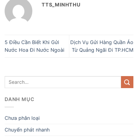
TTS_MINHTHU
5 Điều Cần Biết Khi Gửi
Dịch Vụ Gửi Hàng Quần Áo
Nước Hoa Đi Nước Ngoài
Từ Quảng Ngãi Đi TP.HCM
DANH MỤC
Chưa phân loại
Chuyển phát nhanh