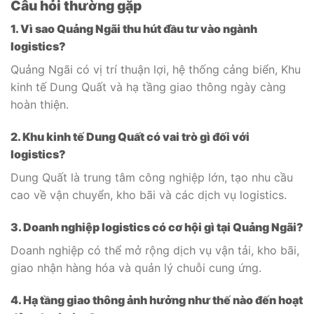
Câu hỏi thường gặp
1. Vì sao Quảng Ngãi thu hút đầu tư vào ngành
logistics?
Quảng Ngãi có vị trí thuận lợi, hệ thống cảng biển, Khu
kinh tế Dung Quất và hạ tầng giao thông ngày càng
hoàn thiện.
2. Khu kinh tế Dung Quất có vai trò gì đối với
logistics?
Dung Quất là trung tâm công nghiệp lớn, tạo nhu cầu
cao về vận chuyển, kho bãi và các dịch vụ logistics.
3. Doanh nghiệp logistics có cơ hội gì tại Quảng Ngãi?
Doanh nghiệp có thể mở rộng dịch vụ vận tải, kho bãi,
giao nhận hàng hóa và quản lý chuỗi cung ứng.
4. Hạ tầng giao thông ảnh hưởng như thế nào đến hoạt