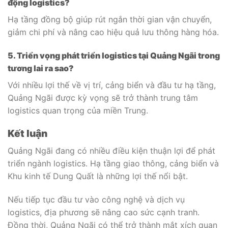
động logistics?
Hạ tầng đồng bộ giúp rút ngắn thời gian vận chuyển,
giảm chi phí và nâng cao hiệu quả lưu thông hàng hóa.
5. Triển vọng phát triển logistics tại Quảng Ngãi trong
tương lai ra sao?
Với nhiều lợi thế về vị trí, cảng biển và đầu tư hạ tầng,
Quảng Ngãi được kỳ vọng sẽ trở thành trung tâm
logistics quan trọng của miền Trung.
Kết luận
Quảng Ngãi đang có nhiều điều kiện thuận lợi để phát
triển ngành logistics. Hạ tầng giao thông, cảng biển và
Khu kinh tế Dung Quất là những lợi thế nổi bật.
Nếu tiếp tục đầu tư vào công nghệ và dịch vụ
logistics, địa phương sẽ nâng cao sức cạnh tranh.
Đồng thời, Quảng Ngãi có thể trở thành mắt xích quan