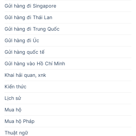
Gửi hàng đi Singapore
Gửi hàng đi Thái Lan
Gửi hàng đi Trung Quốc
Gửi hàng đi Úc
Gửi hàng quốc tế
Gửi hàng vào Hồ Chí Minh
Khai hải quan, xnk
Kiến thức
Lịch sử
Mua hộ
Mua hộ Pháp
Thuật ngữ